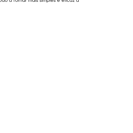
do a tornar mais simples e eficaz a