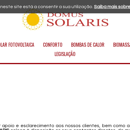
 neste site está a consentir a sua utilização.
Saiba mais sobre
OLAR FOTOVOLTAICA
CONFORTO
BOMBAS DE CALOR
BIOMASS
LEGISLAÇÃO
r apoio e esclarecimento aos nossos clientes, bem como a