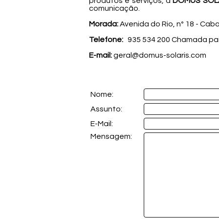
produtos e serviços, a
DOMUS SOL
comunicação.
Morada:
Avenida do Rio, nº 18 -
Caba
Telefone:
935 534 200 Chamada par
E-mail:
geral@domus-solaris.com
Nome:
Assunto:
E-Mail:
Mensagem: