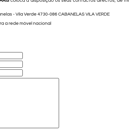
ARIS
coloca à disposição os seus contactos directos, de mo
nelas - Vila Verde 4730-086 CABANELAS VILA VERDE
a a rede móvel nacional