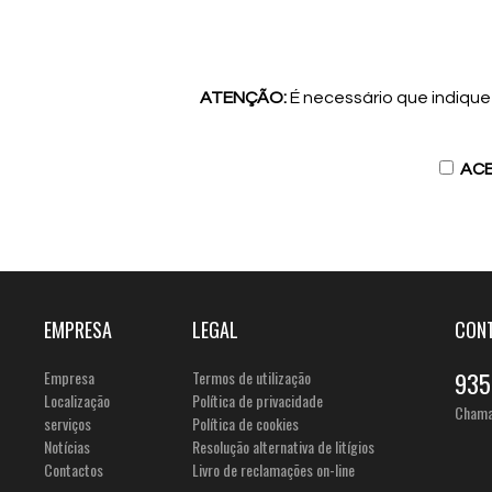
ATENÇÃO:
É necessário que indiqu
ACE
EMPRESA
LEGAL
CON
Empresa
Termos de utilização
935
Localização
Política de privacidade
Chamad
serviços
Política de cookies
Notícias
Resolução alternativa de litígios
Contactos
Livro de reclamações on-line